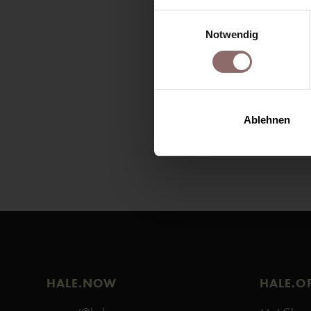
feelinghale.com
Einwilligungsauswahl
hale-club.com
Notwendig
hale-now.com
Ablehnen
HALE.NOW
HALE.O