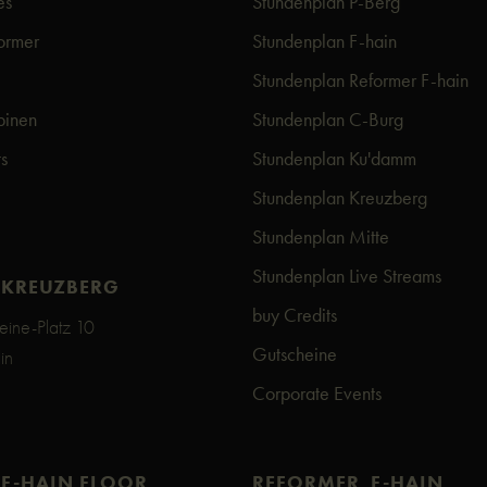
es
Stundenplan P-Berg
former
Stundenplan F-hain
Stundenplan Reformer F-hain
binen
Stundenplan C-Burg
s
Stundenplan Ku'damm
Stundenplan Kreuzberg
Stundenplan Mitte
Stundenplan Live Streams
 KREUZBERG
buy Credits
eine-Platz 10
Gutscheine
in
Corporate Events
 F-HAIN FLOOR
REFORMER F-HAIN