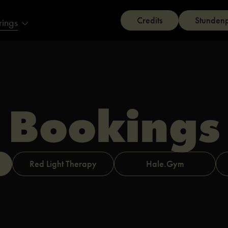
Credits
Stunden
rings
Bookings
Red Light Therapy
Hale.Gym