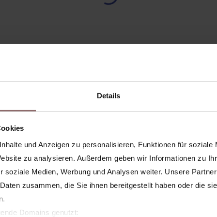
Details
Cookies
nhalte und Anzeigen zu personalisieren, Funktionen für soziale
Website zu analysieren. Außerdem geben wir Informationen zu I
lassen können auch ga
r soziale Medien, Werbung und Analysen weiter. Unsere Partner
easy über unsere App
 Daten zusammen, die Sie ihnen bereitgestellt haben oder die s
n.
gebucht werden
lgende Domains genutzt: