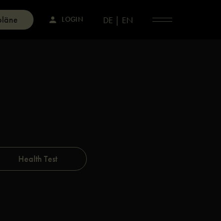
pläne
DE |
EN
LOGIN
Health Test