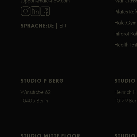
support@hale-now.com
Mat Class
Pilates Re
Hale.Gym
SPRACHE:
DE |
EN
Infrarot Ka
Health Test
STUDIO P-BERG
STUDIO
Winsstraße 62
Heinrich-H
10405 Berlin
10179 Berl
STUDIO MITTE FLOOR
STUDIO