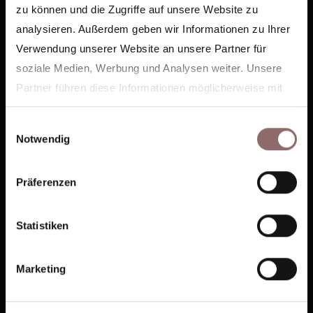
STUDIO P-BERG
zu können und die Zugriffe auf unsere Website zu
Winsstraße 62
analysieren. Außerdem geben wir Informationen zu Ihrer
10405 Berlin
Verwendung unserer Website an unsere Partner für
soziale Medien, Werbung und Analysen weiter. Unsere
Partner führen diese Informationen möglicherweise mit
STUDIO F-HAIN FLOOR
weiteren Daten zusammen, die Sie ihnen bereitgestellt
Krossenerstraße 1
Einwilligungsauswahl
haben oder die sie im Rahmen Ihrer Nutzung der Dienste
10245 Berlin
Notwendig
gesammelt haben.
Ihre Zustimmung wird für folgende Domains genutzt:
REFORMER F-HAIN
Präferenzen
feelinghale.com
Torellstraße 2
hale-club.com
10243 Berlin
hale-now.com
Statistiken
STUDIO KREUZBERG
Marketing
Heinrich-Heine-Platz 10
10179 Berlin