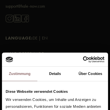
support@hale-now.com
LANGUAGE:
DE |
EN
HALE.OFFERINGS
Mat Classes
Pilates Reformer
Zustimmung
Details
Über Cookies
Hale.Gym
Infrared Cabins
Diese Webseite verwendet Cookies
Health Tests
Wir verwenden Cookies, um Inhalte und Anzeigen zu
personalisieren, Funktionen für soziale Medien anbieten