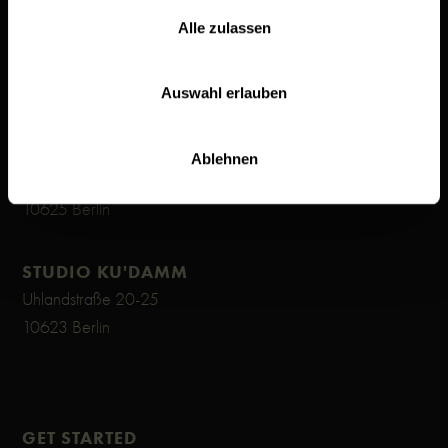
Alle zulassen
STUDIO MITTE FLOOR
Schröderstraße 13
10115 Berlin
Auswahl erlauben
STUDIO C-BURG
Ablehnen
Schlüterstraße 80
10625 Berlin
STUDIO KU'DAMM
Uhlandstraße 20-25
10623 Berlin
GET STARTED